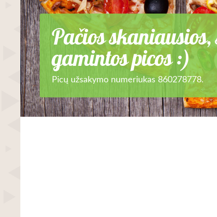
Pačios skaniausios, 
gamintos picos :)
Picų užsakymo numeriukas 860278778.