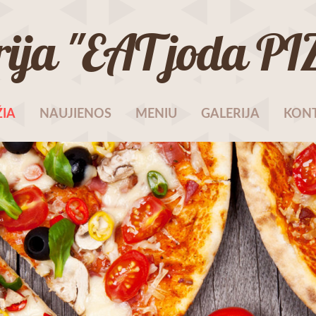
rija "EAT joda P
IA
NAUJIENOS
MENIU
GALERIJA
KONT