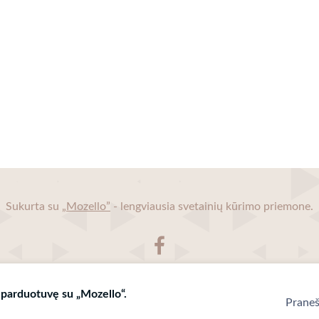
Sukurta su
„Mozello”
- lengviausia svetainių kūrimo priemone.
 parduotuvę su „Mozello“.
Praneš